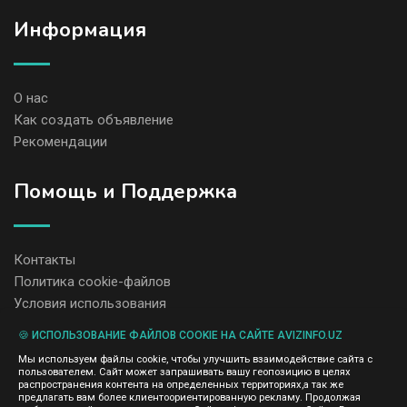
Информация
О нас
Как создать объявление
Рекомендации
Помощь и Поддержка
Контакты
Политика cookie-файлов
Условия использования
🍪 ИСПОЛЬЗОВАНИЕ ФАЙЛОВ COOKIE НА САЙТЕ AVIZINFO.UZ
Администрация сайта AvizInfo.uz не несет ответственность за
Мы используем файлы cookie, чтобы улучшить взаимодействие сайта с
содержание размещенных объявлений.
пользователем. Сайт может запрашивать вашу геопозицию в целях
Мы ценим конфиденциальность наших пользователей. Мы не
распространения контента на определенных территориях,а так же
передаем и не продаем личную информацию зарегистрированных
предлагать вам более клиентоориентированную рекламу. Продолжая
пользователей AvizInfo.uz третьим лицам. Мы не отвечаем за