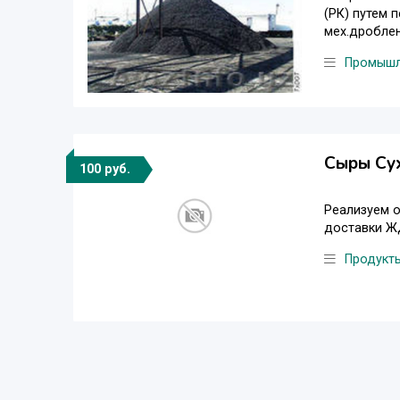
(РК) путем 
мех.дроблен
Промышл
Сыры Сух
100 руб.
Реализуем 
доставки Ж
Продукт