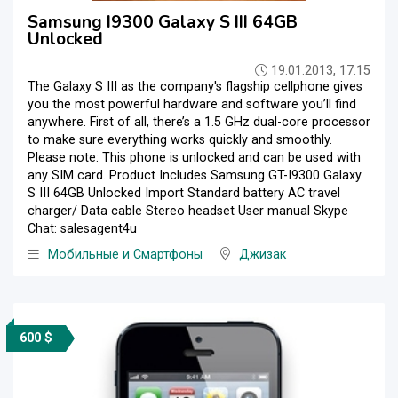
Samsung I9300 Galaxy S III 64GB
Unlocked
19.01.2013, 17:15
The Galaxy S III as the company's flagship cellphone gives
you the most powerful hardware and software you’ll find
anywhere. First of all, there’s a 1.5 GHz dual-core processor
to make sure everything works quickly and smoothly.
Please note: This phone is unlocked and can be used with
any SIM card. Product Includes Samsung GT-I9300 Galaxy
S III 64GB Unlocked Import Standard battery AC travel
charger/ Data cable Stereo headset User manual Skype
Chat: salesagent4u
Мобильные и Смартфоны
Джизак
600 $