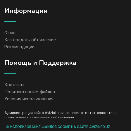
Информация
О нас
Как создать объявление
Рекомендации
Помощь и Поддержка
Контакты
Политика cookie-файлов
Условия использования
Администрация сайта AvizInfo.uz не несет ответственность за
содержание размещенных объявлений.
Мы ценим конфиденциальность наших пользователей. Мы не
передаем и не продаем личную информацию зарегистрированных
🍪 ИСПОЛЬЗОВАНИЕ ФАЙЛОВ COOKIE НА САЙТЕ AVIZINFO.UZ