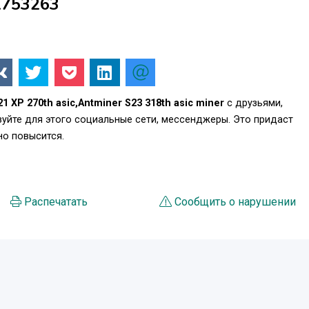
1753263
1 XP 270th asic,Antminer S23 318th asic miner
с друзьями,
уйте для этого социальные сети, мессенджеры. Это придаст
о повысится.
Распечатать
Сообщить о нарушении
ay
ь проверки по серийному номеру (SN)
ийный талон