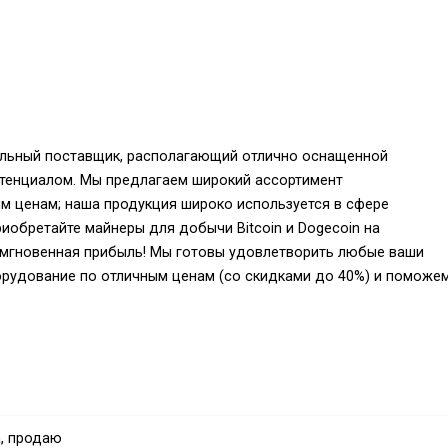
нальный поставщик, располагающий отлично оснащенной
тенциалом. Мы предлагаем широкий ассортимент
м ценам; наша продукция широко используется в сфере
иобретайте майнеры для добычи Bitcoin и Dogecoin на
— мгновенная прибыль! Мы готовы удовлетворить любые ваши
орудование по отличным ценам (со скидками до 40%) и поможе
й Bitmain и предназначен для майнинга по алгоритму SHA-256.
 270 TH/s при энергопотреблении всего 3645 Вт.
, продаю