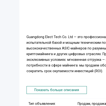
Guangdong Elect Tech Co. Ltd — это профессио
испытательной базой и мощным техническим по
высококачественных ASIC-майнеров по разумны
криптомайнинга и других цифровых отраслях. Пр
эксклюзивных условиях: мгновенная отгрузка 
потребности в сфере майнинга: мы продаем об
сократить срок окупаемости инвестиций (ROI).
Bitmain Antminer S21 XP производится компание
Показать больше описания
Устройство обеспечивает максимальный хешрейт
Тип объявления:
Продам, продажа