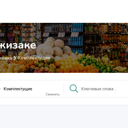
жизаке
Комплектущие
хника
Комплектущие
Сменить