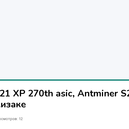
21 XP 270th asic, Antminer S
жизаке
осмотров: 12