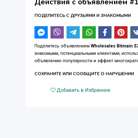
Действия с объявлением #
Интерфейс
Ethernet
ПОДЕЛИТЕСЬ С ДРУЗЬЯМИ И ЗНАКОМЫМИ
Температура хранения
-20 – 70 °C
Рабочая температура
Поделитесь объявлением
Wholesales Bitmain S2
-20 – 45 °C
знакомыми, потенциальными клиентами, использ
объявлению популярности и эффект многократн
Влажность
СОХРАНИТЕ ИЛИ СООБЩИТЕ О НАРУШЕНИИ
10 – 90 %
Добавить в Избранное
Гарантия
365 дней
Защита сделки (Trade Assurance) / Гарантия AliP
Способы доставки: DHL, FedEx, UPS
Предоставляется видео с тестами / Возможност
Полный комплект: кабели + инструкции и гарант