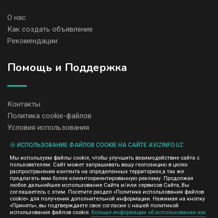
О нас
Как создать объявление
Рекомендации
Помощь и Поддержка
Контакты
Политика cookie-файлов
Условия использования
🍪 ИСПОЛЬЗОВАНИЕ ФАЙЛОВ COOKIE НА САЙТЕ AVIZINFO.UZ
Администрация сайта AvizInfo.uz не несет ответственность за
Мы используем файлы cookie, чтобы улучшить взаимодействие сайта с
содержание размещенных объявлений.
пользователем. Сайт может запрашивать вашу геопозицию в целях
Мы ценим конфиденциальность наших пользователей. Мы не
распространения контента на определенных территориях,а так же
передаем и не продаем личную информацию зарегистрированных
предлагать вам более клиентоориентированную рекламу. Продолжая
пользователей AvizInfo.uz третьим лицам. Мы не отвечаем за
любое дальнейшее использование Сайта и/или сервисов Сайта, Вы
правила конфиденциальности сайтов на которые ссылается
соглашаетесь с этим. Посетите раздел «Политика использования файлов
AvizInfo.uz. На некоторых страницах нашего сайта представлена
cookie» для получения дополнительной информации. Нажимая на кнопку
реклама Google Adsense Advertising Network. Чтобы узнать
«Принять», вы подтверждаете свое согласие с нашей политикой
нажмите тут
использования файлов cookie.
Больше информации об использовании кук
подробней о правилах конфиденциальности Google
.