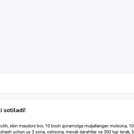
 sotiladi!
otih, ekin maydoni bor, 10 bosh qoramolga muljallangan molxona, 
sh uchun uy 3 xona, oshxona, mevali darahtlar va 300 tup terak, 500 t