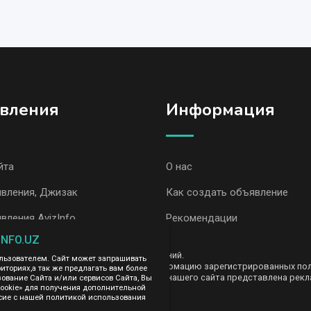
вления
Информация
йта
О нас
явления, Джизак
Как создать объявление
вления AvizInfo
Рекомендации
INFO.UZ
ть за содержание размещенных объявлений.
ользователем. Сайт может запрашивать
е передаем и не продаем личную информацию зарегистрированных польз
иториях,а так же предлагать вам более
AvizInfo.uz. На некоторых страницах нашего сайта представлена рекла
вание Сайта и/или сервисов Сайта, Вы
те тут
cookie» для получения дополнительной
.
сие с нашей политикой использования