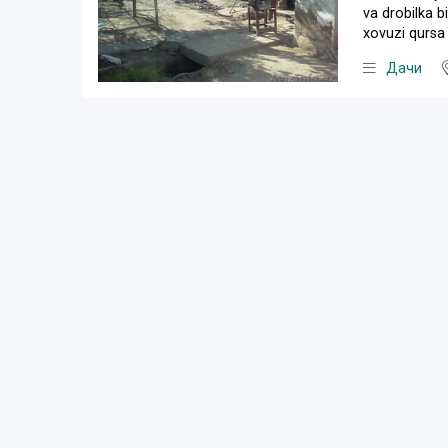
va drobilka b
xovuzi qursa
Дачи