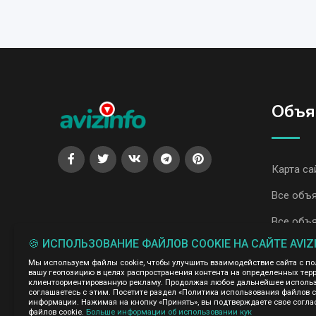
Объя
Карта са
Все объ
Все объя
🍪 ИСПОЛЬЗОВАНИЕ ФАЙЛОВ COOKIE НА САЙТЕ AVIZ
Администрация сайта AvizInfo.uz не несет ответственнос
Мы используем файлы cookie, чтобы улучшить взаимодействие сайта с п
Мы ценим конфиденциальность наших пользователей. Мы н
вашу геопозицию в целях распространения контента на определенных терр
правила конфиденциальности сайтов на которые ссылается 
клиентоориентированную рекламу. Продолжая любое дальнейшее использо
нажми
соглашаетесь с этим. Посетите раздел «Политика использования файлов 
подробней о правилах конфиденциальности Google
информации. Нажимая на кнопку «Принять», вы подтверждаете свое согла
файлов cookie.
Больше информации об использовании кук