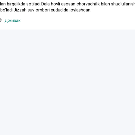
ilan birgalikda sotiladi.Dala hovli asosan chorvachilik bilan shug'ullan
 bo'ladi.Jizzah suv ombori xududida joylashgan.
Джизак