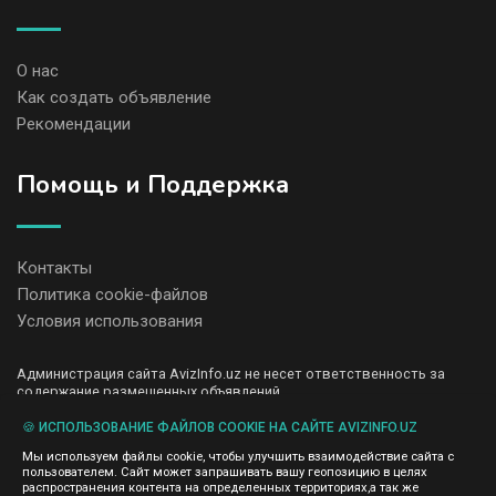
О нас
Как создать объявление
Рекомендации
Помощь и Поддержка
Контакты
Политика cookie-файлов
Условия использования
Администрация сайта AvizInfo.uz не несет ответственность за
содержание размещенных объявлений.
Мы ценим конфиденциальность наших пользователей. Мы не
передаем и не продаем личную информацию зарегистрированных
🍪 ИСПОЛЬЗОВАНИЕ ФАЙЛОВ COOKIE НА САЙТЕ AVIZINFO.UZ
пользователей AvizInfo.uz третьим лицам. Мы не отвечаем за
Мы используем файлы cookie, чтобы улучшить взаимодействие сайта с
правила конфиденциальности сайтов на которые ссылается
пользователем. Сайт может запрашивать вашу геопозицию в целях
AvizInfo.uz. На некоторых страницах нашего сайта представлена
распространения контента на определенных территориях,а так же