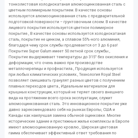
тонколистовая холоднокатаная алюмооцинкованная сталь с
цветным полимерным покрытием. В качестве основы
используется алюмооцинкованная сталь с предварительной
подготовкой поверхности – грунтовочным слоем. В качестве
лицевого покрытия используется цветное полимерное
покрытие., В качестве основы используется холоднокатаная
сталь, покрытие не цинком, а сплавом 55%-ного алюминия,
благодаря чему срок службы продлевается от 3 до 6 раз!
Покрытие Super Galum имеет 50 летной срок службы.,
Покрытие выдерживает температуры до 315° без окисления и
деформации, что очень важно при производстве
металлочерепицы и профнастила., Продукция используется
при любых климатических условиях., Технология Royal Steel
позволяет смешивать гранулят разных цветов с получением
плавных переходов цвета., Идеальным материалом для
крышных конструкции, который не теряет своего внешнего
вида на протяжении всего срока эксплуатации, служит
алюмооцинкованная сталь. Это инновационное покрытие уже
давно зарекомендовало себя на рынках Европы, США и
Канады как наилучшая замена обычной оцинковке. Многие
исторические здание и престижные жилье комплексы в Европе
имеют алюмооцинкованную кровлю., Широкая цветовая
гамма обеспечивает эффективный ответ требования по