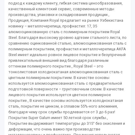
подход к каждому клиенту, гибкая система ценообразования,
качественный клиентский сервис, современные методы
производства, упаковки и складирования продукции.,
Продукция, Компания Royal предлагает на рынке Узбекистана
новинку – металлочерепица, профнастил: 17, 35
алюмооцинкованную сталь с полимерным покрытием Royal
Steel. Благодаря высокому уровню адгезии стального листа, по
сравнению оцинкованной сталью, алюмооцинкованная сталь с
полимерным покрытием, профнастил и металлочерепица AKFA
Steel имеет идеально ровное лицевое покрытие и безупречный
привлекательный внешний вид благодаря различным
оттенкам полимерного покрытие., Royal Steel – это
тонколистовая холоднокатаная алюмооцинкованная сталь с
цветным полимерным покрытием. В качестве основы
используется алюмооцинкованная сталь с предварительной
подготовкой поверхности – грунтовочным слоем. В качестве
лицевого покрытия используется цветное полимерное
покрытие., В качестве основы используется холоднокатаная
сталь, покрытие не цинком, а сплавом 55%-ного алюминия,
благодаря чему срок службы продлевается от 3 до 6 раз!
Покрытие Super Galum имеет 50 летной срок службы.,
Покрытие выдерживает температуры до 315° без окисления и
деформации, что очень важно при производстве
металлочерепицы и профнастила., Продукция используется