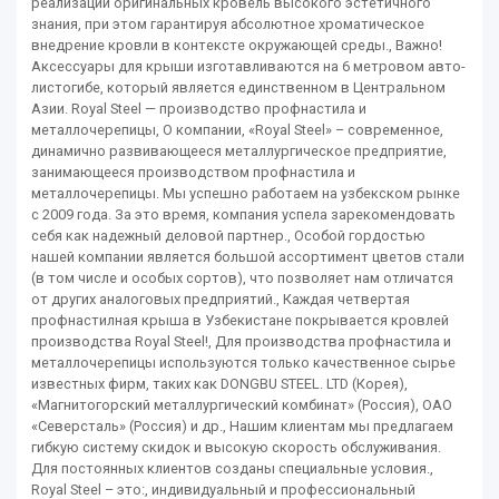
реализации оригинальных кровель высокого эстетичного
знания, при этом гарантируя абсолютное хроматическое
внедрение кровли в контексте окружающей среды., Важно!
Аксессуары для крыши изготавливаются на 6 метровом авто-
листогибе, который является единственном в Центральном
Азии. Royal Steel — производство профнастила и
металлочерепицы, О компании, «Royal Steel» – современное,
динамично развивающееся металлургическое предприятие,
занимающееся производством профнастила и
металлочерепицы. Мы успешно работаем на узбекском рынке
с 2009 года. За это время, компания успела зарекомендовать
себя как надежный деловой партнер., Особой гордостью
нашей компании является большой ассортимент цветов стали
(в том числе и особых сортов), что позволяет нам отличатся
от других аналоговых предприятий., Каждая четвертая
профнастилная крыша в Узбекистане покрывается кровлей
производства Royal Steel!, Для производства профнастила и
металлочерепицы используются только качественное сырье
известных фирм, таких как DONGBU STEEL. LTD (Корея),
«Магнитогорский металлургический комбинат» (Россия), ОАО
«Северсталь» (Россия) и др., Нашим клиентам мы предлагаем
гибкую систему скидок и высокую скорость обслуживания.
Для постоянных клиентов созданы специальные условия.,
Royal Steel – это:, индивидуальный и профессиональный