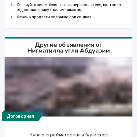
Сплачуйте лише після того як переконаєтеся, що товар
відповідає опису і вашим вимогам
Бажано провести операцію при свідках
Другие объявления от
Нигматилла угли Абдуазим
Договорная
Договорная
Договорная
Договорная
Договорная
Договорная
2 000 сўм
12 сўм
20 $
20 $
20 $
Профнастил металлочерепицы Южная.Корея
Сэндвич панели (полиуретан, базалть,
Сэндвич панели (базалть.полиуретан,
Сэндвич панели (базалть.полиуретан,
Куплю стройматериалы б/у и снос