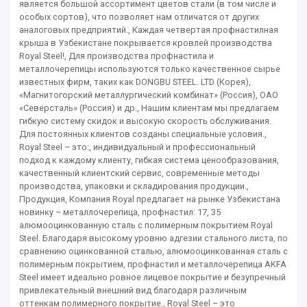
является большой ассортимент цветов стали (в том числе и
особых сортов), что позволяет нам отличатся от других
аналоговых предприятий., Каждая четвертая профнастилная
крыша в Узбекистане покрывается кровлей производства
Royal Steel!, Для производства профнастила и
металлочерепицы используются только качественное сырье
известных фирм, таких как DONGBU STEEL. LTD (Корея),
«Магнитогорский металлургический комбинат» (Россия), ОАО
«Северсталь» (Россия) и др., Нашим клиентам мы предлагаем
гибкую систему скидок и высокую скорость обслуживания.
Для постоянных клиентов созданы специальные условия.,
Royal Steel – это:, индивидуальный и профессиональный
подход к каждому клиенту, гибкая система ценообразования,
качественный клиентский сервис, современные методы
производства, упаковки и складирования продукции.,
Продукция, Компания Royal предлагает на рынке Узбекистана
новинку – металлочерепица, профнастил: 17, 35
алюмооцинкованную сталь с полимерным покрытием Royal
Steel. Благодаря высокому уровню адгезии стального листа, по
сравнению оцинкованной сталью, алюмооцинкованная сталь с
полимерным покрытием, профнастил и металлочерепица AKFA
Steel имеет идеально ровное лицевое покрытие и безупречный
привлекательный внешний вид благодаря различным
оттенкам полимерного покрытие., Royal Steel – это