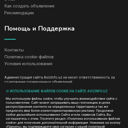
Как создать объявление
Рекомендации
Помощь и Поддержка
Контакты
Политика cookie-файлов
Условия использования
Администрация сайта AvizInfo.uz не несет ответственность за
содержание размещенных объявлений.
Мы ценим конфиденциальность наших пользователей. Мы не
передаем и не продаем личную информацию зарегистрированных
🍪 ИСПОЛЬЗОВАНИЕ ФАЙЛОВ COOKIE НА САЙТЕ AVIZINFO.UZ
пользователей AvizInfo.uz третьим лицам. Мы не отвечаем за
Мы используем файлы cookie, чтобы улучшить взаимодействие сайта с
правила конфиденциальности сайтов на которые ссылается
пользователем. Сайт может запрашивать вашу геопозицию в целях
AvizInfo.uz. На некоторых страницах нашего сайта представлена
распространения контента на определенных территориях,а так же
реклама Google Adsense Advertising Network. Чтобы узнать
предлагать вам более клиентоориентированную рекламу. Продолжая
нажмите тут
подробней о правилах конфиденциальности Google
.
любое дальнейшее использование Сайта и/или сервисов Сайта, Вы
соглашаетесь с этим. Посетите раздел «Политика использования файлов
cookie» для получения дополнительной информации. Нажимая на кнопку
«Принять», вы подтверждаете свое согласие с нашей политикой