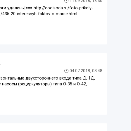
11.09.2018, 13:30
ги удалены|=== http://coolsoda.ru/foto-prikoly-
oe/435-20-interesnyh-faktov-o-marse.html
.
04.07.2018, 08:48
зонтальные двухстороннего входа типа Д, 1Д,
насосы (рециркуляторы) типа О-35 и О-42,