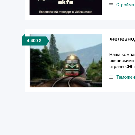
Стройма
железнод
4 400 $
Наша компа
океанскими
страны СНГ 
Таможенн