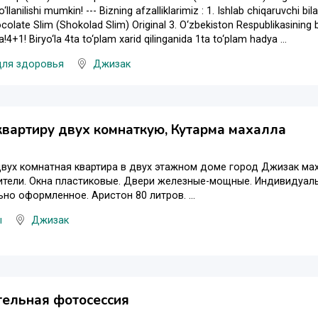
llanilishi mumkin! --- Bizning afzalliklarimiz : 1. Ishlab chiqaruvchi bi
colate Slim (Shokolad Slim) Original 3. O‘zbekiston Respublikasining b
a!4+1! Biryo‘la 4ta to‘plam xarid qilinganida 1ta to‘plam hadya ...
для здоровья
Джизак
вартиру двух комнаткую, Кутарма махалла
вух комнатная квартира в двух этажном доме город Джизак ма
тели. Окна пластиковые. Двери железные-мощные. Индивидуал
но оформленное. Аристон 80 литров. ...
ы
Джизак
тельная фотосессия