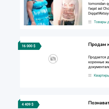
tomonidan qo‘
faqat asl Cho
Diqqat!Aktsiy
Товары 
Продам к
16 000 $
Продается д
коренные жи
документаль
Квартир
Познава
4 409 $