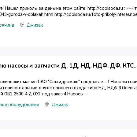
! Нашел приколы за день на этом сайте: http://coolsoda.ru : ===|тэ
043-goroda-v-oblakah.html http://coolsoda.ru/foto-prikoly-interesn
сячина
Джизак
ю насосы и запчасти Д, 1Д, НД, НДФ, ДФ, КТС..
влических машин ПАО "Сахгидромаш" предлагает: 1.Насосы гори
 горизонтальные двухстороннего входа типа НД, НДФ 3.Осевые 
 ОВ2 2500-4.2, ОХГ под заказ 4.Насосы ...
ное оборудование
Джизак