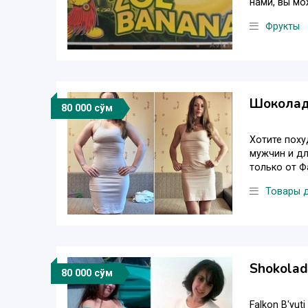
нами, вы мо
Фрукты
Шоколад 
80 000 сўм
Хотите поху
мужчин и дл
только от Ф
Товары 
Shokolad 
80 000 сўм
Falkon B'yut