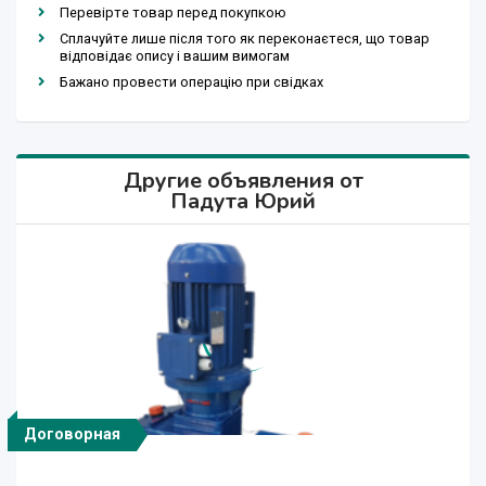
Перевірте товар перед покупкою
Сплачуйте лише після того як переконаєтеся, що товар
відповідає опису і вашим вимогам
Бажано провести операцію при свідках
Другие объявления от
Падута Юрий
Договорная
Договорная
Договорная
Договорная
Договорная
Договорная
Договорная
Договорная
Договорная
Договорная
Договорная
Договорная