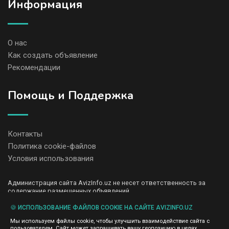
Информация
О нас
Как создать объявление
Рекомендации
Помощь и Поддержка
Контакты
Политика cookie-файлов
Условия использования
Администрация сайта AvizInfo.uz не несет ответственность за
содержание размещенных объявлений.
Мы ценим конфиденциальность наших пользователей. Мы не
передаем и не продаем личную информацию зарегистрированных
🍪 ИСПОЛЬЗОВАНИЕ ФАЙЛОВ COOKIE НА САЙТЕ AVIZINFO.UZ
пользователей AvizInfo.uz третьим лицам. Мы не отвечаем за
Мы используем файлы cookie, чтобы улучшить взаимодействие сайта с
правила конфиденциальности сайтов на которые ссылается
пользователем. Сайт может запрашивать вашу геопозицию в целях