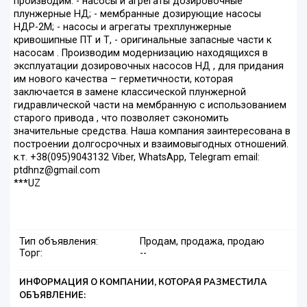
производим: - насосы и агрегаты дозировочные
плунжерные НД; - мембранные дозирующие насосы
НДР-2М; - насосы и агрегаты трехплунжерные
кривошипные ПТ и Т, - оригинальные запасные части к
насосам . Производим модернизацию находящихся в
эксплуатации дозировочных насосов НД , для придания
им нового качества – герметичности, которая
заключается в замене классической плунжерной
гидравлической части на мембранную с использованием
старого привода , что позволяет сэкономить
значительные средства. Наша компания заинтересована в
построении долгосрочных и взаимовыгодных отношений.
к.т. +38(095)9043132 Viber, WhatsApp, Telegram email:
ptdhnz@gmail.com
***UZ
Тип объявления:
Продам, продажа, продаю
Торг:
--
ИНФОРМАЦИЯ О КОМПАНИИ, КОТОРАЯ РАЗМЕСТИЛА
ОБЪЯВЛЕНИЕ: