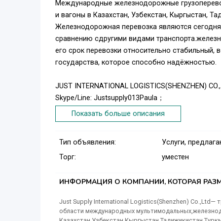
Международные железнодорожные грузоперевозк
и вагоны в Казахстан, Узбекстан, Кыргыстан, Т
Железнодорожная перевозка являются сегодня 
сравнению сдругими видами транспорта.железн
его срок перевозки относительно стабильный, 
государства, которое способно надёжностью.
JUST INTERNATIONAL LOGISTICS(SHENZHEN) CO.,
Skype/Line: Justsupply013Paula；
Foxmail: sales013@justsupply.com.cn
Показать больше описания
D/L: +86 0755 8465 1572
Fax：+86 0755 2357 8441
Тип объявления:
Услуги, предлаг
Tel： +86 18870747089
Торг:
уместен
ИНФОРМАЦИЯ О КОМПАНИИ, КОТОРАЯ РАЗМ
Just Supply International Logistics(Shenzhen) Co.,
области международных мультимодальных,железнод
Казахстан,Узбекстан,Кыргыстан,Тадижикистан,Турк