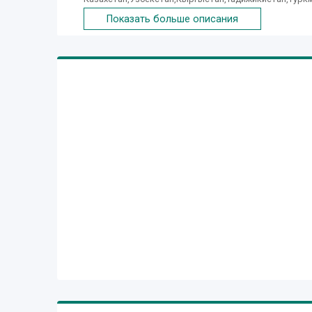
же мы предоставим услугу комплексной логистики д
Показать больше описания
клиентов,страховки,таможенное оформление,сертиф