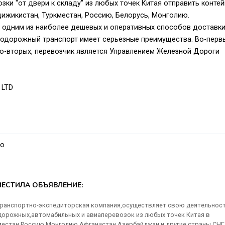
и "от двери к складу" из любых точек Китая отправить конте
адижикистан, Туркместан, Россию, Белорусь, Монголию.
одним из наиболее дешевых и оперативных способов доставки
одорожный транспорт имеет серьезные преимущества. Во-первы
во-вторых, перевозчик является Управлением Железной Дороги
 LTD
аю
ЕСТИЛА ОБЪЯВЛЕНИЕ:
Ltd— транспортно-экспедиторская компания,осуществляет свою деятельнос
орожных,автомабильных и авиаперевозок из любых точек Китая в
местан,Россию,Монголию,Афганистан,Азербайджан и другие страны СНГ